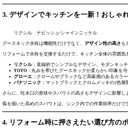
3. デザインでキッチンを一新！おしゃ
リクシル ナビッシュ/シャインニッケル
グースネック水栓は機能性だけでなく、
デザイン性の高さ
も
リフォームで水栓を交換するだけで、キッチン全体の雰囲気
リクシル
：直線的でシンプルなデザイン。モダンキッチ
TOTO
：丸みを帯びたグースネックが柔らかい印象を与
グローエ
：クロームやブラックなど高級感のあるカラー
パナソニック
：マットブラックとクロムメッキの2色展
さらに、吐水口の形状やスパウトの高さもデザインに影響し
弧を描いた高めのスパウトは、シンク内での作業効率だけで
4. リフォーム時に押さえたい選び方の