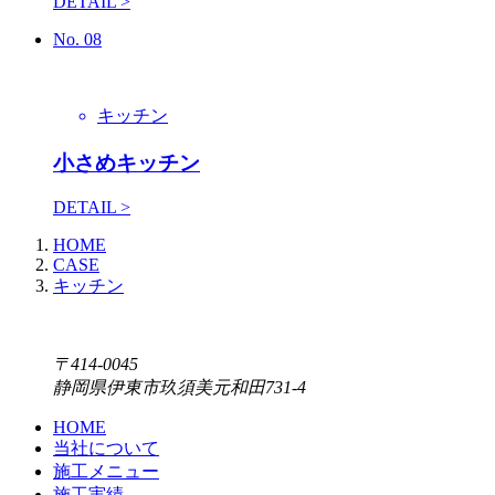
DETAIL >
No.
08
キッチン
小さめキッチン
DETAIL >
HOME
CASE
キッチン
〒414-0045
静岡県伊東市玖須美元和田731-4
HOME
当社について
施工メニュー
施工実績