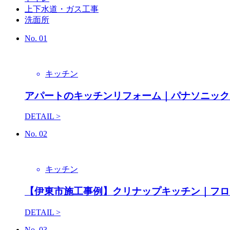
上下水道・ガス工事
洗面所
No.
01
キッチン
アパートのキッチンリフォーム｜パナソニック
DETAIL >
No.
02
キッチン
【伊東市施工事例】クリナップキッチン｜フロ
DETAIL >
No.
03