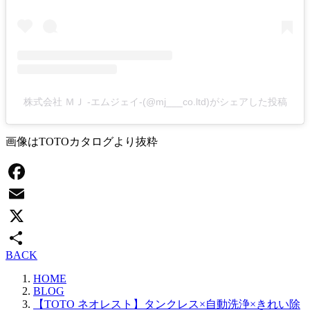
株式会社 ＭＪ -エムジェイ-(@mj___co.ltd)がシェアした投稿
画像はTOTOカタログより抜粋
Facebook
Email
X
BACK
共
HOME
有
BLOG
【TOTO ネオレスト】タンクレス×自動洗浄×きれい除