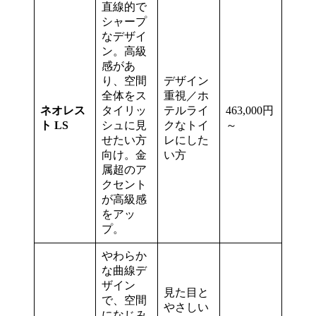
直線的で
シャープ
なデザイ
ン。高級
感があ
り、空間
デザイン
全体をス
重視／ホ
ネオレス
タイリッ
テルライ
463,000円
ト LS
シュに見
クなトイ
～
せたい方
レにした
向け。金
い方
属超のア
クセント
が高級感
をアッ
プ。
やわらか
な曲線デ
ザイン
見た目と
で、空間
やさしい
になじみ