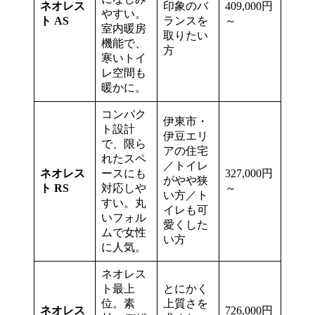
ネオレス
印象のバ
409,000円
やすい。
ト AS
ランスを
～
室内暖房
取りたい
機能で、
方
寒いトイ
レ空間も
暖かに。
コンパク
伊東市・
ト設計
伊豆エリ
で、限ら
アの住宅
れたスペ
／トイレ
ネオレス
ースにも
327,000円
がやや狭
ト RS
対応しや
～
い方／ト
すい。丸
イレも可
いフォル
愛くした
ムで女性
い方
に人気。
ネオレス
ト最上
とにかく
位。素
上質さを
ネオレス
726,000円