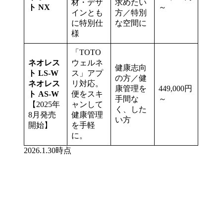
材・デザ
求めたい
ト NX
～
インとも
方／特別
に特別仕
な空間に
様
「TOTO
ネオレス
ウェルネ
健康志向
ト LS-W
ス」アプ
の方／健
ネオレス
リ対応。
康管理を
449,000円
ト AS-W
便をスキ
手間な
～
【2025年
ャンして
く、した
8月発売
健康管理
い方
開始】
を手軽
に。
2026.1.30時点