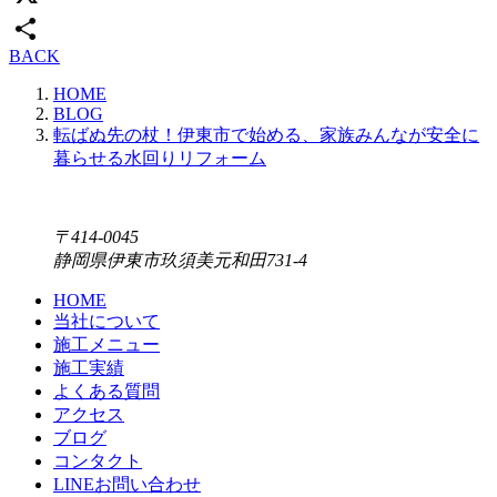
X
BACK
共
HOME
有
BLOG
転ばぬ先の杖！伊東市で始める、家族みんなが安全に
暮らせる水回りリフォーム
〒414-0045
静岡県伊東市玖須美元和田731-4
HOME
当社について
施工メニュー
施工実績
よくある質問
アクセス
ブログ
コンタクト
LINEお問い合わせ