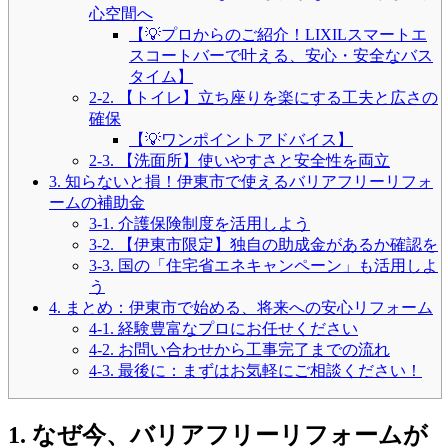
心空間へ
【💡プロからのご紹介！LIXILスマートエ
スコートバーで叶える、安心・安全なバス
タイム】
2-2. 【トイレ】立ち座りを楽にする工夫と広さの
確保
【💡ワンポイントアドバイス】
2-3. 【洗面所】使いやすさと安全性を両立
3. 知らないと損！伊東市で使えるバリアフリーリフォ
ームの補助金
3-1. 介護保険制度を活用しよう
3-2. 【伊東市限定】独自の助成金があるか確認を
3-3. 国の「住宅省エネキャンペーン」も活用しよ
う
4. まとめ：伊東市で始める、将来への安心リフォーム
4-1. 経験豊富なプロにお任せください
4-2. お問い合わせから工事完了までの流れ
4-3. 最後に：まずはお気軽にご相談ください！
1. なぜ今、バリアフリーリフォームが