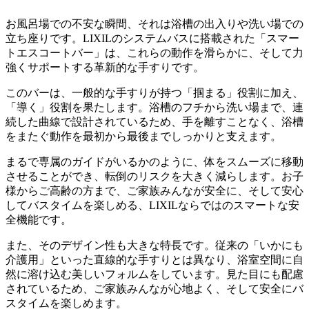
お風呂場での不安な瞬間、それは浴槽の出入りや洗い場での
立ち座りです。LIXILのシステムバスに搭載された「スマー
トエスコートバー」は、これらの動作を滑らかに、そして力
強くサポートする革新的な手すりです。
このバーは、一般的な手すりが持つ「掴まる」役割に加え、
「導く」役割を果たします。浴槽のフチから洗い場まで、連
続した曲線で設計されているため、手を離すことなく、浴槽
をまたぐ動作を最初から最後までしっかりと支えます。
まるで専属のガイドがいるかのように、体をスムーズに移動
させることができ、転倒のリスクを大きく減らします。お子
様からご高齢の方まで、ご家族みんなが安全に、そして安心
してバスタイムを楽しめる、LIXILならではのスマートな安
全機能です。
また、そのデザイン性も大きな特長です。従来の「いかにも
介護用」といった直線的な手すりとは異なり、浴室空間に自
然に溶け込む美しいフォルムをしています。見た目にも配慮
されているため、ご家族みんなが心地よく、そして安全にバ
スタイムを楽しめます。