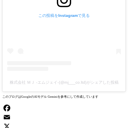
この投稿をInstagramで見る
株式会社 ＭＪ -エムジェイ-(@mj___co.ltd)がシェアした投稿
このブログはGoogleのAIモデル Geminiを参考にして作成しています
Facebook
Email